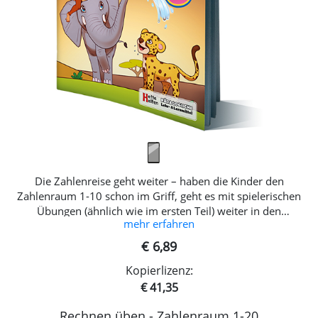
Die Zahlenreise geht weiter – haben die Kinder den
Zahlenraum 1-10 schon im Griff, geht es mit spielerischen
Übungen (ähnlich wie im ersten Teil) weiter in den
mehr erfahren
erweiterten Zahlenraum. Inhalt-Zahlenraum bis 20-
Größenvergleiche Sortieren Zählen -Zehner und Einer
€ 6,89
Verbinden-Addieren und Subtrahieren-Umkehraufgaben-
Kopierlizenz:
Sachaufgaben-und vieles mehr
€ 41,35
Rechnen üben - Zahlenraum 1-20