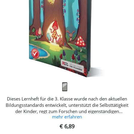
Zehnern und Rechengeschichten: Mathematische
Zusammenhänge anhand von Umkehraufgaben erkennen,
Informationen aus einer Tabelle ablesen und mathematisch
verwerten, mit verschiedenen Einheiten rechnen, Finden
und Lösen von Sachproblemen, Aussagen überprüfen und
validieren, Knobelaufgaben. inkl. GRATIS Bastelvorlage!
Dieses Lernheft für die 3. Klasse wurde nach den aktuellen
Bildungsstandards entwickelt, unterstützt die Selbsttätigkeit
der Kinder, regt zum Forschen und eigenständigen
mehr erfahren
mathematischen Denken an. Das 123 Heft 4 beinhaltet viele
unterschiedliche Übungen im Zahlenraum 1 000, die die
€ 6,89
Kinder didaktisch begleiten und helfen, den Zahlenraum zu