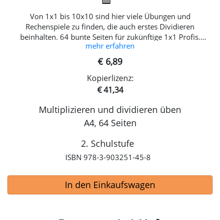
Von 1x1 bis 10x10 sind hier viele Übungen und
Rechenspiele zu finden, die auch erstes Dividieren
beinhalten. 64 bunte Seiten für zukünftige 1x1 Profis.
mehr erfahren
Lernen wird mobil – App Kurs zum Lernheft:
https://store.esquirrel.at/kleines-1x1-heft Inhalt 1x1 bis
€ 6,89
10x10 zum Teilen lernen für RechenmeisterInnen.
Kopierlizenz:
€ 41,34
Multiplizieren und dividieren üben
A4, 64 Seiten
2. Schulstufe
ISBN 978-3-903251-45-8
In den Einkaufswagen