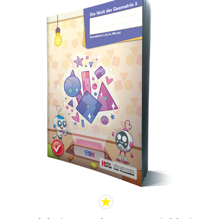
selbst handelnd überprüfen, so hat es eine mathematische
Grundvorstellung zu diesem Inhalt entwickelt. Mathematik
steht nicht für etwas Abgeschlossenes, sondern für ein sich
stets im Geist Entwickelndes, daher sollten die Kenntnisse
immer logisch aufeinander aufbauend entwickelt werden.
Jedes Kind muss auch im Bereich der Geometrie durch sein
eigenes Handeln für sich selbst entdecken und erforschen
können. Dieses Handeln bedeutet ein Begreifen des Tuns.
Geometrie (griech.): „GEO“ = Erde / „METRIE“ = Messung.
Geometrie bedeutet über das „Messen der Welt“ zu
abstrakten Denkmodellen zu gelangen, also vom Handeln
zum Symbol. Dieses historisch gewachsene Prinzip sollte
auch im Unterricht stets sichtbar sein. Die Autor:innen sehen
die Prinzipien des mathematischen Forschens bei den
Handelnden als altersunabhängig an. Diese sind immer
durch Logik und Aufbau von Verständnis geprägt.
Mathematik muss den Anspruch haben durch Handeln,
durch Erfahrungen bestärkt, ja bewiesen zu werden. Dies hat
sich selbstverständlich auf den Unterricht auszuwirken.
Liebe Pädagog:innen, lassen Sie Ihre Schulkinder forschen
und entdecken! Dieses Geometrieheft hilft Ihnen dabei! inkl.