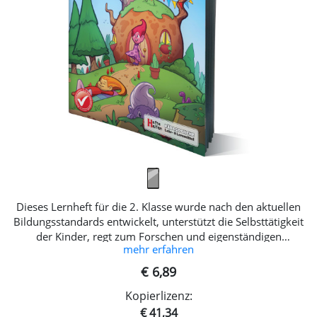
Dieses Lernheft für die 2. Klasse wurde nach den aktuellen
Bildungsstandards entwickelt, unterstützt die Selbsttätigkeit
der Kinder, regt zum Forschen und eigenständigen
mehr erfahren
mathematischen Denken an. Das 123 Heft 3 beinhaltet viele
unterschiedliche Übungen im Zahlenraum 100, die die
€ 6,89
Kinder didaktisch begleiten und helfen, den Zahlenraum zu
Kopierlizenz:
begreifen und zu meistern. Inhalt: -Orientierung im
Zahlenraum: Größenvergleiche, Schätzen, Bündeln, Ordnen,
€ 41,34