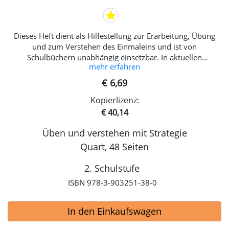
Dieses Heft dient als Hilfestellung zur Erarbeitung, Übung
und zum Verstehen des Einmaleins und ist von
Schulbüchern unabhängig einsetzbar. In aktuellen
mehr erfahren
didaktischen Modellen zur Erarbeitung des Einmaleins ist
eine Verschiebung vom Reihengedanken zu einer
€ 6,69
Erschließung von Einmaleins-Aufgbaben mithilfe
Kopierlizenz:
verschiedener Strategien ersichtlich. Ausgehend von
verinnerlichten Kernaufgaben erarbeiten sich Kinder weitere
€ 40,14
Aufgaben. Die ersten verinnerlichten Aufgaben sind die
Üben und verstehen mit Strategie
Verdoppelungen, die mit wenig Energieaufwand über die
Simultanerkennung abgerufen werden können. Die dabei
Quart, 48 Seiten
verwendeten heuristischen Strategien basieren auf
Zusammenhängen verschiedener Malrechnungen, die
2. Schulstufe
erarbeitet und bewusst gemacht werden. Zum Üben mit
ISBN 978-3-903251-38-0
Handlung ist begleitend zum Heft ein zweifarbiges
Würfelstecksystem (Dick-System) sehr zu empfehlen. Inhalt:-
Kernaufgaben-Tauschaufgaben -Ableiten-Verdopplung oder
In den Einkaufswagen
Halbierung-Simultanerkennung-und vieles mehr