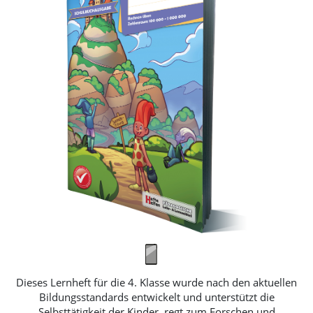
Zehntausenderfelds einordnen, Finden von Zehner- und
Hunderternachbarn, Daten aus einem Säulendiagramm
ablesen und bewerten, Wahrscheinlichkeiten abschätzen,
Informationen in ein Balkendiagramm eintragen und
eigenständig passende Sachaufgaben und Berechnungen
dazu finden, Zahlenfolgen weiterführen -Rechnen im
Zahlenraum 10 000: Analogien erkennen und Rechenregeln
formulieren, Stellenwerte von Einern, Zehnern, Hundertern
und Tausendern unterscheiden, verschiedene Rechenwege
finden und erklären, Mittelwerte berechnen, Ordnen von
großen Zahlen und Jahreszahlen, Daten aus einem
Diagramm ablesen und dazu eine Strichliste erstellen,
zusätzliche Informationen im Internet finden, Zahlenrätsel
lösen und mit Zahlen experimentieren, Stellenwertangaben
und Zahlen mithilfe der Relationszeichen vergleichen,
Zahlen einer Tabelle ablesen und auf den nächsten
Tausender ergänzen, gemischte Zahlen lesen, legen und
verinnerlichen, durch Runden der Zahlen
Überschlagsrechnungen finden, Termvergleiche anstellen,
Dieses Lernheft für die 4. Klasse wurde nach den aktuellen
Erklären von Rechenwegen, Ergebnisse schätzen, von
Bildungsstandards entwickelt und unterstützt die
einfachen zu schwierigen Rechenaufgaben finden,
Selbsttätigkeit der Kinder, regt zum Forschen und