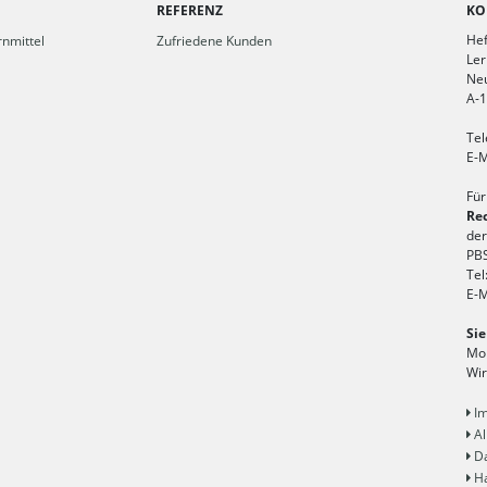
REFERENZ
KO
Hef
nmittel
Zufriedene Kunden
Ler
Ne
A-
Tel
E-M
Für
Re
der
PBS
Tel
E-M
Sie
Mon
Wir
Im
Al
Da
Ha