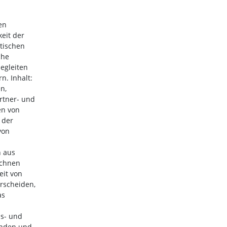
en
keit der
tischen
che
egleiten
n. Inhalt:
n,
rtner- und
en von
 der
von
n
n aus
echnen
eit von
rscheiden,
as
us- und
inden und