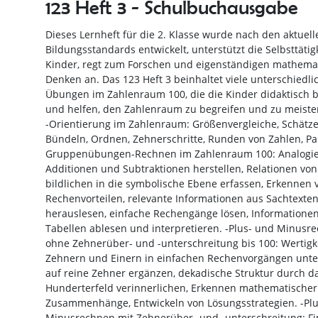
123 Heft 3 - Schulbuchausgabe
Dieses Lernheft für die 2. Klasse wurde nach den aktuell
Bildungsstandards entwickelt, unterstützt die Selbsttätig
Kinder, regt zum Forschen und eigenständigen mathema
Denken an. Das 123 Heft 3 beinhaltet viele unterschiedli
Übungen im Zahlenraum 100, die die Kinder didaktisch b
und helfen, den Zahlenraum zu begreifen und zu meister
-Orientierung im Zahlenraum: Größenvergleiche, Schätze
Bündeln, Ordnen, Zehnerschritte, Runden von Zahlen, Pa
Gruppenübungen-Rechnen im Zahlenraum 100: Analogi
Additionen und Subtraktionen herstellen, Relationen von
bildlichen in die symbolische Ebene erfassen, Erkennen 
Rechenvorteilen, relevante Informationen aus Sachtexte
herauslesen, einfache Rechengänge lösen, Informatione
Tabellen ablesen und interpretieren. -Plus- und Minusr
ohne Zehnerüber- und -unterschreitung bis 100: Wertigk
Zehnern und Einern in einfachen Rechenvorgängen unte
auf reine Zehner ergänzen, dekadische Struktur durch d
Hunderterfeld verinnerlichen, Erkennen mathematischer
Zusammenhänge, Entwickeln von Lösungsstrategien. -Pl
Minusrechnen mit Zehnerüber- und -unterschreitung: F