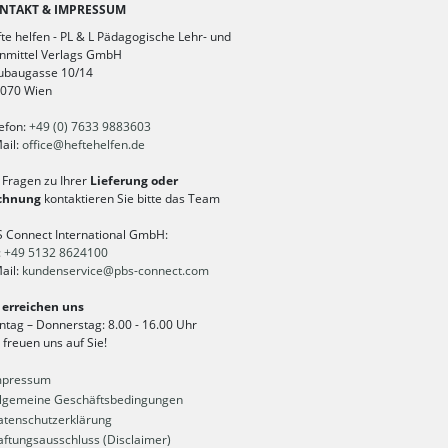
NTAKT & IMPRESSUM
te helfen - PL & L Pädagogische Lehr- und
nmittel Verlags GmbH
ubaugasse 10/14
1070 Wien
efon:
+49 (0) 7633 9883603
ail:
office
@
heftehelfen.de
 Fragen zu Ihrer
Lieferung oder
chnung
kontaktieren Sie bitte das Team
 Connect International GmbH:
:
+49 5132 8624100
ail:
kundenservice
@
pbs-connect.com
 erreichen uns
tag – Donnerstag: 8.00 - 16.00 Uhr
 freuen uns auf Sie!
pressum
lgemeine Geschäftsbedingungen
tenschutzerklärung
ftungsausschluss (Disclaimer)