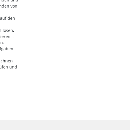
enden von
 auf den
 lösen,
eren. -
n:
fgaben
echnen,
üfen und