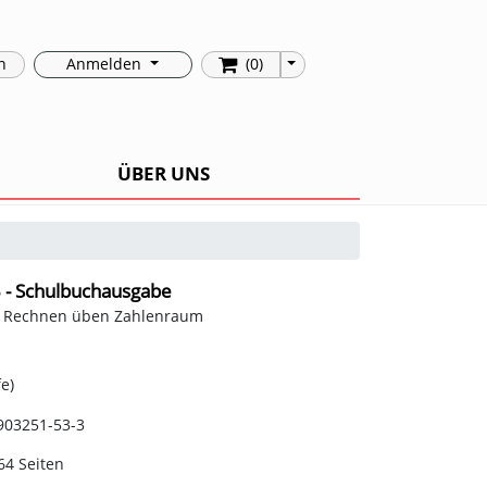
Toggle Dropdown
n
Anmelden
(0)
ÜBER UNS
3 - Schulbuchausgabe
: Rechnen üben Zahlenraum
e)
903251-53-3
64 Seiten