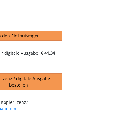
n den Einkaufwagen
 / digitale Ausgabe:
€ 41,34
lizenz / digitale Ausgabe
bestellen
 Kopierlizenz?
mationen