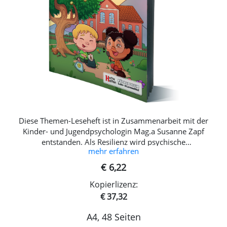
Diese Themen-Leseheft ist in Zusammenarbeit mit der
Kinder- und Jugendpsychologin Mag.a Susanne Zapf
entstanden. Als Resilienz wird psychische
mehr erfahren
Widerstandsfähigkeit verstanden, die uns gegenüber
Entwicklungsrisiken und Belastungen schützt und dabei hilft,
€ 6,22
sich trotz kritischer Lebensereignisse gesund weiter zu
Kopierlizenz:
entwickeln. Diese Fähigkeit ist in uns angelegt und wird im
Verlaufe des Lebens weiterentwickelt und gestärkt. Dieses
€ 37,32
Arbeitsheft ist darauf ausgelegt, Kinder in ihrer
A4, 48 Seiten
Persönlichkeitsentwicklung zu stärken und dabei zu helfen,