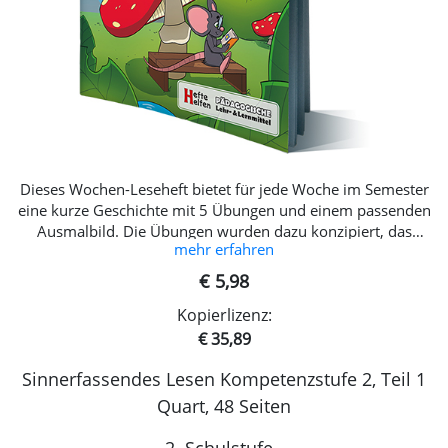
Dieses Wochen-Leseheft bietet für jede Woche im Semester
eine kurze Geschichte mit 5 Übungen und einem passenden
Ausmalbild. Die Übungen wurden dazu konzipiert, das
mehr erfahren
sinnerfassende Lesen bei den Kindern zu fördern. Auch
logische Denkaufgaben finden sich in diesem Lernhelfer.
€ 5,98
NEU in dieser Ausgabe: 8 Seiten mehr 20 Wochen: lineare
Kopierlizenz:
und nicht-lineare Lesetexte, EXTRA Schreibanlässe, EXTRA
Übungen für die Leseflüssigkeit, Anleitung für PädagogInnen
€ 35,89
u.v.m.! Entspricht den aktuellen Bildungsstandards!
Sinnerfassendes Lesen Kompetenzstufe 2, Teil 1
Lesethemen Drachen Hexen Tiere Umweltschutz und vieles
mehr
Quart, 48 Seiten