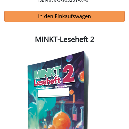
ISBN 978-3-903251-67-0
erleben zu lassen und „Aha-Momente“ zu schaffen. Das
bedeutet für uns Erwachsene umgekehrt, dass wir als
In den Einkaufswagen
Lehrer:innen loslassen müssen und die Kinder einfach TUN
lassen. Anstelle von Vorträgen und etwas vorzuzeigen,
geben wir den Kindern Materialien in die Hand, die ihnen
dabei helfen, ihr Ziel zu erreichen, und lassen sie los, um
MINKT-Leseheft 2
selbst neue Konzepte erschließen zu können. In diesem
Projektheft Teil 2 finden Sie Mini-MINKT Projekte und
MINKT-Herausforderungen zu diesen Themen:• Materie:
fest, flüssig oder gasförmig • Materie verändern: schmelzen,
gefrieren und mischen• Schwimmen oder sinken?•
Experimente mit Luft• Brücken bauenWir empfehlen dieses
Heft ab dem 2. Semester der 1. Klasse oder ab der 2. Klasse,
je nach Lesevermögen Ihrer Schüler:innen.Einen kurzen
Leitfaden, wie Sie am besten in die Welt des forschenden
Lernens eintauchen und wie Sie Ihre Kinder hier anleiten,
finden Sie im Gratis-Download, der Ihnen per Mail
zugesandt wird.Wir wünschen Ihnen und Ihren
Schüler:innen frohes Forschen!