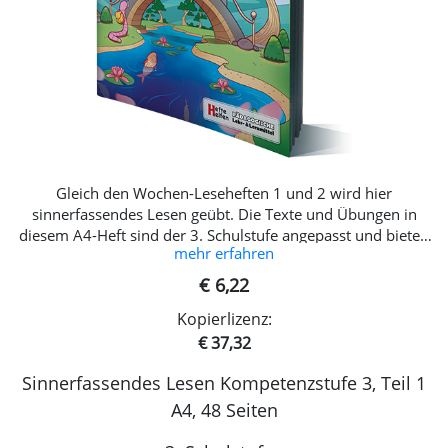
Gleich den Wochen-Leseheften 1 und 2 wird hier
sinnerfassendes Lesen geübt. Die Texte und Übungen in
diesem A4-Heft sind der 3. Schulstufe angepasst und bieten
mehr erfahren
40 Seiten Abwechslung und Themenvielfalt. NEU in dieser
Ausgabe: 8 Seiten mehr 20 Wochen: lineare und nicht-
€ 6,22
lineare Lesetexte, EXTRA Schreibanlässe, EXTRA Übungen für
Kopierlizenz:
die Leseflüssigkeit, Anleitung für PädagogInnen u.v.m.!
Entspricht den aktuellen Bildungsstandards! Lesethemen
€ 37,32
Zauberwesen Fußball Zauberei Sagen und Märchen Natur
Sinnerfassendes Lesen Kompetenzstufe 3, Teil 1
und vieles mehr
A4, 48 Seiten