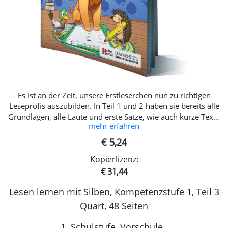
Es ist an der Zeit, unsere Erstleserchen nun zu richtigen
Leseprofis auszubilden. In Teil 1 und 2 haben sie bereits alle
Grundlagen, alle Laute und erste Sätze, wie auch kurze Texte
mehr erfahren
kennen und meistern gelernt. Nun geht es ans Eingemachte!
Schwierige Laut- und Buchstabenkombinationen fordern das
€ 5,24
Geschick Ihrer Leseanfänger heraus, lustige Texte und Rätsel
Kopierlizenz:
führen sie über Reime und Geschichten hin zu wahren
Leseprofis. Silben werden in den Wörtern zuliebe der
€ 31,44
Leseflüssigkeit und als Sicherungsanker für die richtige
Lesen lernen mit Silben, Kompetenzstufe 1, Teil 3
Betonung und Rechtschreibung wie folgt markiert: Bei
einsilbigen Wörtern wird auf Markierungen verzichtet Bei
Quart, 48 Seiten
zwei- oder mehrsilbigen Wörtern werden die einzelnen
Silben abwechselnd fett und nicht fett dargestellt. Die erste
1. Schulstufe, Vorschule