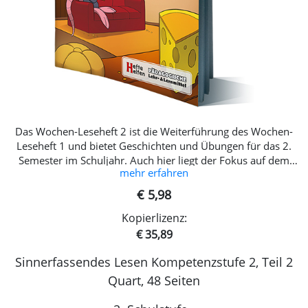
Das Wochen-Leseheft 2 ist die Weiterführung des Wochen-
Leseheft 1 und bietet Geschichten und Übungen für das 2.
Semester im Schuljahr. Auch hier liegt der Fokus auf dem
mehr erfahren
sinnerfassenden Lesen, das mithilfe von Übungen geübt
wird. NEU in dieser Ausgabe: 8 Seiten mehr 20 Wochen:
€ 5,98
lineare und nicht-lineare Lesetexte, EXTRA Schreibanlässe,
Kopierlizenz:
EXTRA Übungen für die Leseflüssigkeit, Anleitung für
PädagogInnen u.v.m.! Entspricht den aktuellen
€ 35,89
Bildungsstandards! Lesethemen Tiere Pflanzen Tag und
Sinnerfassendes Lesen Kompetenzstufe 2, Teil 2
Nacht Könige Welt und Wetter und vieles mehr
Quart, 48 Seiten