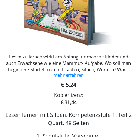
Lesen zu lernen wirkt am Anfang für manche Kinder und
auch Erwachsene wie eine Mammut- Aufgabe. Wo soll man
beginnen? Startet man mit Lauten, Silben, Wörtern? Wann
mehr erfahren
und wie übt man am Beginn schon das sinnerfassenden
Lesen? Welche Reihenfolge soll man wählen? Wie kann man
€ 5,24
gleichzeitig richtiges Schreiben einüben? Das Erstleseheft ist
Kopierlizenz:
die praktische Antwort auf all diese Fragen! Der im Heft
angewandten Methode des Lese- und Schreiberwerbs, kurz
€ 31,44
der Alphabetisierung, liegt u.a. das Konzept der
Lesen lernen mit Silben, Kompetenzstufe 1, Teil 2
„silbenanalytischen Methode“ nach Röber, Hochschule
Freiburg, zugrunde. Der optimale Einsatz dieses Heftes wird
Quart, 48 Seiten
parallel zu unserem „Deutschheft Phonologie 1“ empfohlen.
Der didaktische Aufbau beginnt mit dem Anlaut-Lesen von
1. Schulstufe, Vorschule