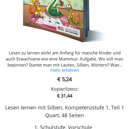
Lesen zu lernen wirkt am Anfang für manche Kinder und
auch Erwachsene wie eine Mammut- Aufgabe. Wo soll man
beginnen? Startet man mit Lauten, Silben, Wörtern? Wann
mehr erfahren
und wie übt man am Beginn schon das sinnerfassenden
Lesen? Welche Reihenfolge soll man wählen? Wie kann man
€ 5,24
gleichzeitig richtiges Schreiben einüben? Das Erstleseheft ist
Kopierlizenz:
die praktische Antwort auf all diese Fragen! Der im Heft
angewandten Methode des Lese- und Schreiberwerbs, kurz
€ 31,44
der Alphabetisierung, liegt u.a. das Konzept der
Lesen lernen mit Silben, Kompetenzstufe 1, Teil 1
„silbenanalytischen Methode“ nach Röber, Hochschule
Freiburg, zugrunde. Der optimale Einsatz dieses Heftes wird
Quart, 48 Seiten
parallel zu unserem „Deutschheft Phonologie 1“ empfohlen.
Der didaktische Aufbau beginnt mit dem Anlaut- Lesen von
1. Schulstufe, Vorschule