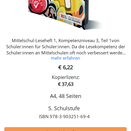
Mittelschul-Leseheft 1, Kompetenzniveau 3, Teil 1von
Schüler:innen für Schüler:innen: Da die Lesekompetenz der
Schüler:innen an Mittelschulen oft noch verbessert werden
mehr erfahren
muss, haben wir ein Leseheft speziell für diese Altersgruppe
konzipiert.Wir haben ein Experiment gewagt: wir wollten für
€ 6,22
unser aktuelles Leseheft Themen aufgreifen, die „direkt“ von
Kopierlizenz:
den Kindern kommen. Ziel ist es, eine höhere Akzeptanz des
Lesestoffs bei unserer Zielgruppe – den Schüler:innen zu
€ 37,63
finden. Neben dem sinnerfassenden Lesen und
A4, 48 Seiten
Verständnisübungen finden Sie auch viele Grammatik- und
Schreibübungen, als auch digitale Zusätze. Inhalt:-
5. Schulstufe
Fantastische & spannende Geschichten-
Personenbeschreibung- Modernes Märchen- Lineare und
ISBN 978-3-903251-69-4
nicht-lineare Texte- Hybride Übungen- Schreibanlässe für
eigene Texte- Grammatikübungen uvm!