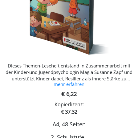
Dieses Themen-Leseheft entstand in Zusammenarbeit mit
der Kinder-und Jugendpsychologin Mag.a Susanne Zapf und
unterstützt Kinder dabei, Resilienz als innere Stärke zu
mehr erfahren
entdecken. Spielerisch und lebensnah lernen sie, eigene
Bedürfnisse wahrzunehmen, Stressauslöser zu erkennen
€ 6,22
und gut für sich zu sorgen. Resi & Lenz begleiten die Kinder
Kopierlizenz:
durch vertraute Alltagssituationen wie Schlaf, Bewegung,
Lärm oder Zeitdruck – humorvoll, realistisch und
€ 37,32
kindgerecht. Die klar strukturieren Kapitel verbinden
A4, 48 Seiten
einfache Lesetexte mit vertiefenden Fragen und Aufgaben
und fördern so sinnerfassendes Lesen ebenso wie die
2. Schulstufe
Persönlichkeitsentwicklung. Über das Schuljahr hinweg