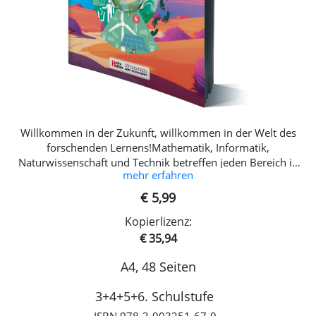
Willkommen in der Zukunft, willkommen in der Welt des
forschenden Lernens!Mathematik, Informatik,
Naturwissenschaft und Technik betreffen jeden Bereich in
mehr erfahren
unserem Leben. Die Begeisterung für MINKT wird bereits im
Kindesalter gelegt. Das „K“ steht für Kunst und Kreativität
€ 5,99
und unterstützt Kinder dabei, Lerninhalte besser zu
Kopierlizenz:
erschließen.Für diese Lernform gibt es keine klassischen
Aufgaben oder Lektionen, die den Lösungsweg bereits
€ 35,94
vorgeben. Wir betrauen die Kinder mit Herausforderungen,
A4, 48 Seiten
die es gilt, mithilfe ihrer eigenen Vorstellungskraft und
Kreativität zu lösen! Diese Vorgehensweise unterscheidet
3+4+5+6. Schulstufe
sich grundlegend vom klassischen Unterricht. Das Ziel dieser
Herausforderungen ist es, die Kinder Phänomene selbst