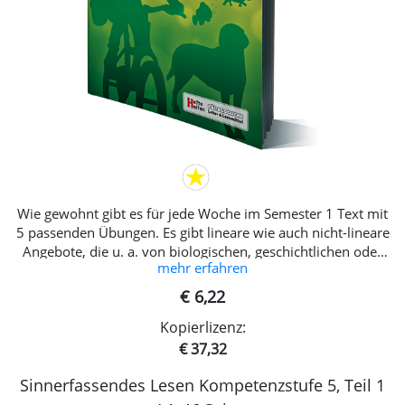
Wie gewohnt gibt es für jede Woche im Semester 1 Text mit
5 passenden Übungen. Es gibt lineare wie auch nicht-lineare
Angebote, die u. a. von biologischen, geschichtlichen oder
mehr erfahren
auch sozialen Themen handeln. NEU in dieser
Ausgabe:Lesetandems, um zusätzlich auch die
€ 6,22
Leseflüssigkeit zu fördern! Lesethemen Tiere Könige
Kopierlizenz:
Wegbeschreibung Stundenpläne Basteln und vieles mehr
€ 37,32
Sinnerfassendes Lesen Kompetenzstufe 5, Teil 1