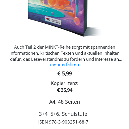
Auch Teil 2 der MINKT-Reihe sorgt mit spannenden
Informationen, kritischen Texten und aktuellen Inhalten
dafür, das Leseverständnis zu fördern und Interesse an
mehr erfahren
wissenschaftlichen Themen und angeregten Diskussionen zu
wecken. Durch die bewusst neutrale und nicht allzu
€ 5,99
kindliche Gestaltung kann dieses Themen-Leseheft sowohl
Kopierlizenz:
in der 3. bis 4. Schulstufe, als auch zur Leseförderung in
höheren Schulstufen eingesetzt werden. Dieser Teil der
€ 35,94
Reihe greift vor allem die Themen Wissenschaft, Erfindungen
A4, 48 Seiten
und das Weltall auf, und stellt wissenschaftliche Berufe vor.
Inhalt: Neugier und Wissenschaft Berufe in der Wissenschaft
3+4+5+6. Schulstufe
Erfindungen Berufe rund ums Erfinden Das Weltall In den
MINKT-Leseheften finden Sie informative, kritische Texte
ISBN 978-3-903251-68-7
über anregende Themen inklusive: passenden Übungen zum