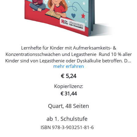
Lernhefte für Kinder mit Aufmerksamkeits- &
Konzentrationsschwächen und Legasthenie Rund 10 % aller
Kinder sind von Legasthenie oder Dyskalkulie betroffen. Das
mehr erfahren
sind im Durchschnitt zwei Kinder pro Schulklasse. Durch
diese Teilleistungsstörungen können auch psychische
€ 5,24
Probleme wie etwa Gefühle von Minderwertigkeit zutage
Kopierlizenz:
treten, die des Weiteren schwerwiegende Folgen für die
Entwicklung haben können. Weitaus mehr Kinder, die nicht
€ 31,44
symptomatisch an Legasthenie oder Dyskalkulie leiden,
Quart, 48 Seiten
weisen Aufmerksamkeits- und Konzentrationsschwächen
auf. Dies führt vor allem im schulischen Kontext oft zu
ab 1. Schulstufe
Problemen und erschwert das Lernen enorm. Die gute
Nachricht ist: Diese Fähigkeiten können trainiert und
ISBN 978-3-903251-81-6
gestärkt werden! Spezielle Trainings und Übungen helfen