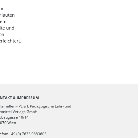
hon
mlauten
dem
ite und
ion
rleichtert.
NTAKT & IMPRESSUM
te helfen - PL & L Pädagogische Lehr- und
nmittel Verlags GmbH
ubaugasse 10/14
1070 Wien
efon:
+49 (0) 7633 9883603