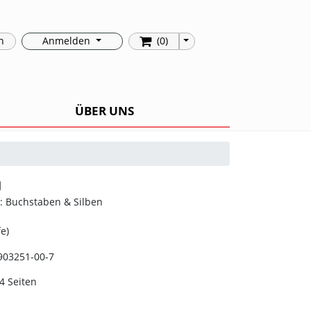
Toggle Dropdown
n
Anmelden
(0)
ÜBER UNS
1
t: Buchstaben & Silben
e)
903251-00-7
4 Seiten