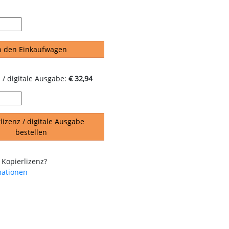
n den Einkaufwagen
 / digitale Ausgabe:
€ 32,94
lizenz / digitale Ausgabe
bestellen
 Kopierlizenz?
mationen