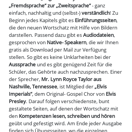
„Fremdsprache“ zur „Zweitsprache“
- ganz
einfach, nachhaltig und (selbst-)
verständlich
! Zu
Beginn jedes Kapitels gibt es
Einführungsseiten
,
die den neuen Wortschatz mit Hilfe von Bildern
darstellen. Passend dazu gibt es
Audiodateien
,
gesprochen von
Native- Speakern
, die wir Ihnen
gratis als Download per Mail zur Verfügung
stellen. So gibt es keine Unklarheiten bei der
Aussprache
und es gibt genügend Zeit für die
Schüler, das Gehörte auch nachzusprechen. Einer
der Sprecher,
Mr. Lynn Royce Taylor aus
Nashville, Tennessee
, ist Mitglied der
„Elvis
Imperials“
, dem Original- Gospel Chor von
Elvis
Presley
. Darauf folgen verschiedenste, bunt
gestaltete Seiten, auf denen der Wortschatz mit
den
Kompetenzen lesen, schreiben und hören
geübt und gefestigt wird. Am Ende jeder Ausgabe
finden sich Übungsseiten, wo die einzelnen